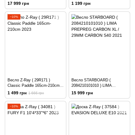
PREPREG CARBON XL /
) CARBON HANDLE - 26MM
17 999 грн
1 199 грн
29MM 3 PCS ADJ CARBON
SHAFT 2021
S35 2021
−10%
Весло Z-Ray ( 29R171 )
Весло STARBOARD (
Classic Paddle 165cm-210cm
2084210101010 ) LIMA
2023
PREPREG CARBON XL /
1 499 грн
15 999 грн
1 666 грн
29MM CARBON S40 2021
−10%