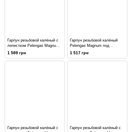
Гарпун резьбовой калёный с
Гарпун резьбовой калёный
лепестком Pelengas Magnum,
Pelengas Magnum под
резьбовой под сменные
Pelengas 55, 7 мм, резьбовой
1 589 грн
1 517 грн
бойки, 7мм, каленый +
под сменные бойки +
скользящая втулка под
скользящая втулка
Pelengas 70
Гарпун резьбовой калёный с
Гарпун резьбовой калёный с