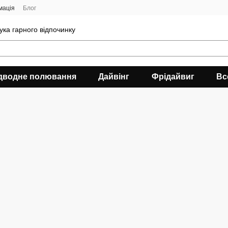
мація
Блог
ука гарного відпочинку
дводне полювання
Дайвінг
Фрідайвиг
Вс