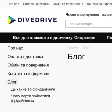
Перейти до основного контенту
Про нас
Оплата і доставка
Обмін та повернення
Контактна інфор
Якісне спорядження - запор
Все для пляжного відпочинку. Снорклинг
Пі
Про нас
Головна
Блог
Блог
Оплата і доставка
Обмін та повернення
Контактна інформація
Блог
Дыхание во фридайвинге
Чому варто займатися
фрідайвінгом