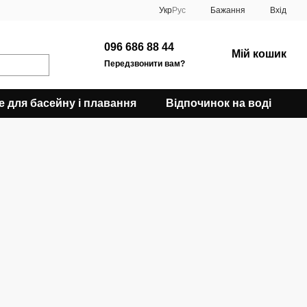
Укр
Рус
Бажання
Вхід
096 686 88 44
Мій кошик
Передзвонити вам?
е для басейну і плавання
Відпочинок на воді