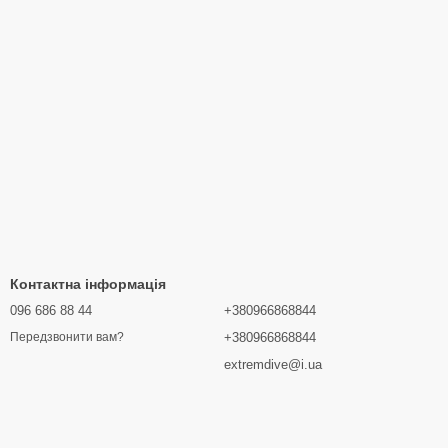
Контактна інформація
096 686 88 44
+380966868844
+380966868844
Передзвонити вам?
extremdive@i.ua