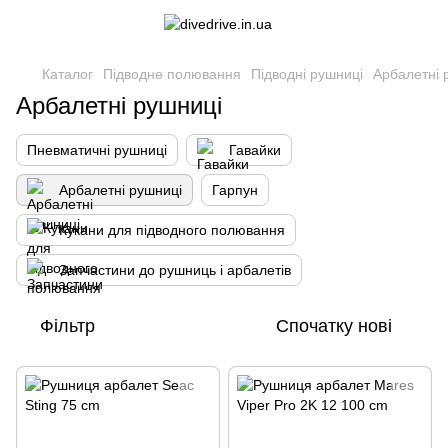
Каталог
Підводне полювання
Підводні рушниці
Арбалетні 
Арбалетні рушниці
Пневматичні рушниці
Гавайки
Арбалетні рушниці
Гарпун
Кукани для підводного полювання
Запчастини до рушниць і арбалетів
Фільтр
Спочатку нові