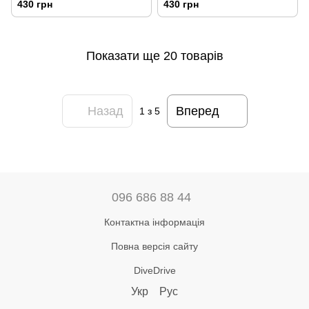
430 грн
430 грн
(виробник Pelengas)
звужений ресивер
Показати ще 20 товарів
Назад
Вперед
1
з 5
096 686 88 44
Контактна інформація
Повна версія сайту
DiveDrive
Укр
Рус