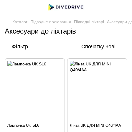
Каталог
Підводне полювання
Підводні ліхтарі
Аксесуари до
Аксесуари до ліхтарів
Фільтр
Спочатку нові
Лампочка UK SL6
Лінза UK ДЛЯ MINI Q40/4AA