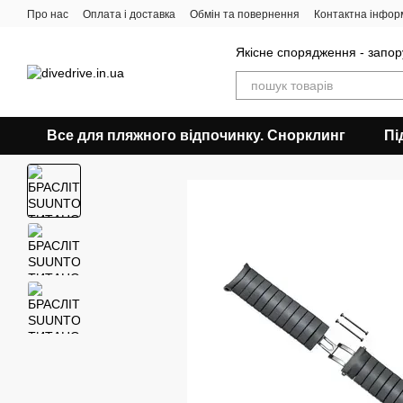
Перейти до основного контенту
Про нас
Оплата і доставка
Обмін та повернення
Контактна інфор
Якісне спорядження - запор
Все для пляжного відпочинку. Снорклинг
Пі