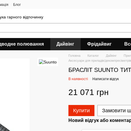
мація
Блог
ука гарного відпочинку
дводне полювання
Дайвінг
Фрідайвиг
Вс
Головна
Каталог
Дайвінг
Прил
Аксесуари для приладів/декомпресіметрі
БРАСЛІТ SUUNTO ТИ
В наявності
Написати відгук
21 071 грн
Купити
Замовити 
Новий відгук або комента