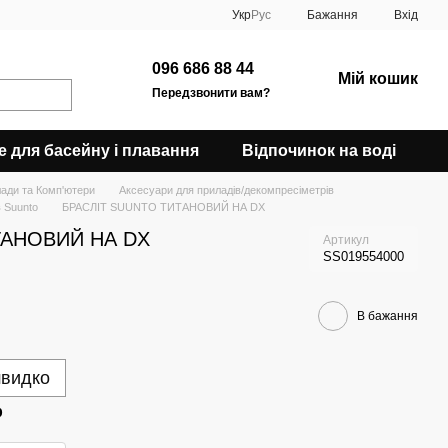
Укр
Рус
Бажання
Вхід
096 686 88 44
Мій кошик
Передзвонити вам?
е для басейну і плавання
Відпочинок на воді
ади та Комп'ютери
Аксесуари для приладів/декомпресіметрів
в Suunto
БРАСЛІТ SUUNTO ТИТАНОВИЙ НА DX
ТАНОВИЙ НА DX
Артикул
SS019554000
В бажання
швидко
р