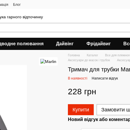
мація
Блог
ука гарного відпочинку
дводне полювання
Дайвінг
Фрідайвиг
Вс
Головна
Каталог
Все для пляжног
Аксесуари до масок і трубок
Аксесуар
Тримач для трубки Ma
В наявності
Написати відгук
228 грн
Купити
Замовити 
Новий відгук або комента