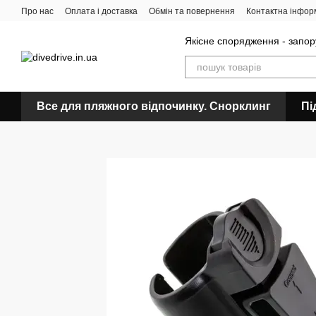
Перейти до основного контенту
Про нас
Оплата і доставка
Обмін та повернення
Контактна інфор
Якісне спорядження - запор
Все для пляжного відпочинку. Снорклинг
Пі