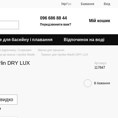
Укр
Рус
Бажання
Вхід
096 686 88 44
Мій кошик
Передзвонити вам?
е для басейну і плавання
Відпочинок на воді
о відпочинку. Снорклинг
Маски для пірнання
и до масок і трубок Marlin
Тримач для трубки Marlin DRY LUX
rlin DRY LUX
Артикул
117847
В бажання
швидко
р